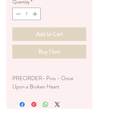
Quantity
*
Add to Cart
Buy Now
PREORDER- Pins - Once
Upon a Broken Heart
-Ceci est une précommande, si
votre commande contient
cet article elle ne sera expédiée
que vers fin Juin 2026
-This is a pre-order, if your order
contains this item, it will not be