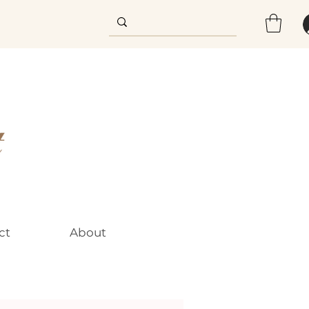
ct
About