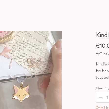
Kind
€10.
VAT Incl
Kindle
Fr: Fon
tout au
C
Quantit
(N'hési
faire re
Eng : A
Only 3 lef