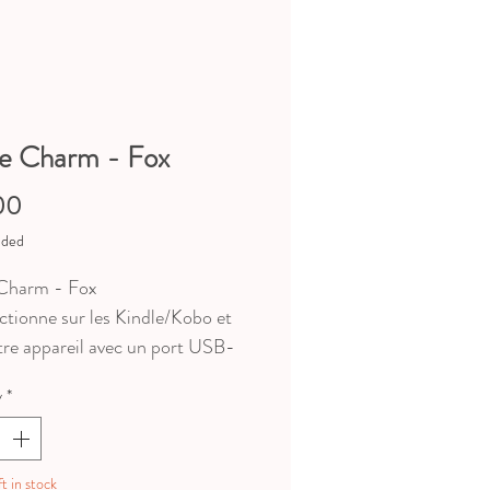
le Charm - Fox
Price
00
uded
 Charm - Fox
ctionne sur les Kindle/Kobo et
tre appareil avec un port USB-
y
*
tez pas à appuyer bien fort pour
ntrer le dust plug )
 plug for your Kindle/Kobo/
t in stock