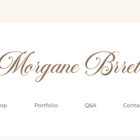
op
Portfolio
Q&A
Conta